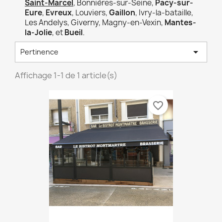
Saint-Marcel
, Bonnières-sur-Seine,
Pacy-sur-
Eure
,
Evreux
, Louviers,
Gaillon
, Ivry-la-bataille,
Les Andelys, Giverny, Magny-en-Vexin,
Mantes-
la-Jolie
, et
Bueil
.

Pertinence
×
×
Affichage 1-1 de 1 article(s)
×
Créer une liste d'envies
((modalTitle))
Connexion
×
((confirmMessage))
favorite_border
Nom de la liste d'envies
Vous devez être connecté pour ajouter des produits
Ajouter à ma liste d'envies
à votre liste d'envies.
Create new list
add_circle_outline
((cancelText))
Annuler
Connexion
((modalDeleteText))
Annuler
Créer une liste d'envies