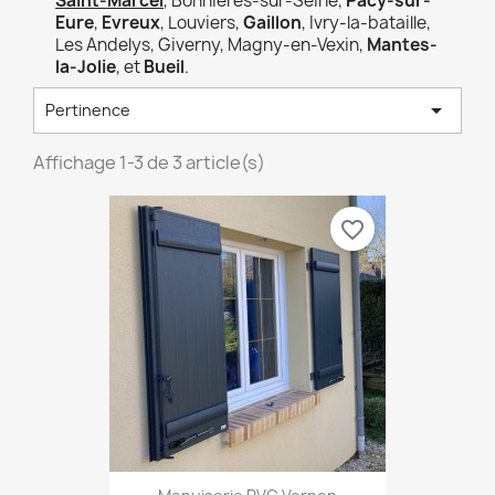
Saint-Marcel
, Bonnières-sur-Seine,
Pacy-sur-
Eure
,
Evreux
, Louviers,
Gaillon
, Ivry-la-bataille,
Les Andelys, Giverny, Magny-en-Vexin,
Mantes-
la-Jolie
, et
Bueil
.

Pertinence
Affichage 1-3 de 3 article(s)
favorite_border